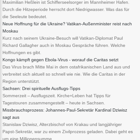
Maximilian Heßlein ist Schifferseelsorger im Mannheimer Hafen.
Durch die Hitzeperiode herrscht dort Niedrigwasser. Was das für
die Seeleute bedeutet.
Neue Hoffnung für die Ukraine? Vatikan-Außenminister reist nach
Moskau
Kurz nach seinem Ukraine-Besuch will Vatikan-Diplomat Paul
Richard Gallagher auch in Moskau Gespräche führen. Welche
Hoffnungen es gibt.
Kongo kämpft gegen Ebola-Virus - worauf die Caritas setzt
Das Virus brach Mitte Mai in dem ostafrikanischen Land aus und
verbreitet sich aktuell so schnell wie nie. Wie die Caritas in der
Region unterstützt.
Sachsen: Drei spirituelle Ausflugs-Tipps
Sommerzeit – Ausflugszeit. Kirche+Leben hat Tipps für
Tagestouren zusammengestellt – heute in Sachsen.
Missbrauchsprozess: Johannes-Paul-Sekretär Kardinal Dziwisz
sagt aus
Stanislaw Dziwisz, Alterzbischof von Krakau und langjähriger
Papst-Sekretär, war zu einem Zivilprozess geladen. Dabei geht es
um eine Millionensumme.