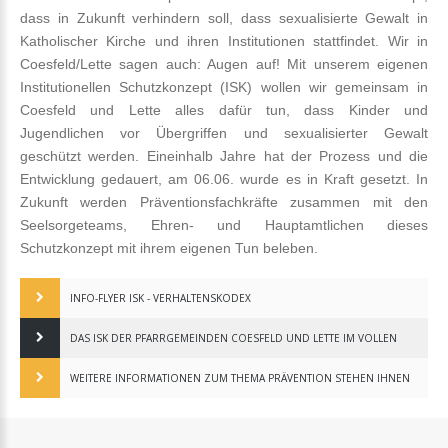
dass in Zukunft verhindern soll, dass sexualisierte Gewalt in
Katholischer Kirche und ihren Institutionen stattfindet. Wir in
Coesfeld/Lette sagen auch: Augen auf! Mit unserem eigenen
Institutionellen Schutzkonzept (ISK) wollen wir gemeinsam in
Coesfeld und Lette alles dafür tun, dass Kinder und
Jugendlichen vor Übergriffen und sexualisierter Gewalt
geschützt werden. Eineinhalb Jahre hat der Prozess und die
Entwicklung gedauert, am 06.06. wurde es in Kraft gesetzt. In
Zukunft werden Präventionsfachkräfte zusammen mit den
Seelsorgeteams, Ehren- und Hauptamtlichen dieses
Schutzkonzept mit ihrem eigenen Tun beleben.
INFO-FLYER ISK - VERHALTENSKODEX
DAS ISK DER PFARRGEMEINDEN COESFELD UND LETTE IM VOLLEN
UMFANG FINDEN SIE HIER
WEITERE INFORMATIONEN ZUM THEMA PRÄVENTION STEHEN IHNEN
HIER ZUR VERFÜGUNG.