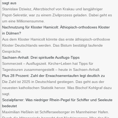
sagt aus
Stanislaw Dziwisz, Alterzbischof von Krakau und langjähriger
Papst-Sekretär, war zu einem Zivilprozess geladen. Dabei geht es
um eine Millionensumme.
Nachnutzung für Kloster Hamicolt: Äthiopisch-orthodoxes Kloster
in Dülmen?
Aus dem Kloster Hamicolt könnte das erste äthiopisch-orthodoxe
Kloster Deutschlands werden. Das Bistum bestätigt laufende
Gespräche.
Sachsen-Anhalt: Drei spirituelle Ausflugs-Tipps
Sommerzeit – Ausflugszeit. Kirche+Leben hat Tipps für
Tagestouren zusammengestellt – heute in Sachsen-Anhalt.
Plus 28 Prozent: Zahl der Erwachsenentaufen legt deutlich zu
Die Zahl ist 2025 in Deutschland gestiegen. Das geht aus der
neuesten katholischen Statistik hervor. Was Bischof Kohlgraf dazu
sagt.
Sozialpfarrer: Was niedriger Rhein-Pegel für Schiffer und Seeleute
bedeutet
Maximilian Heßlein ist Schifferseelsorger im Mannheimer Hafen.
Durch die Hitzeperiode herrscht dort Niedrigwasser. Was das für