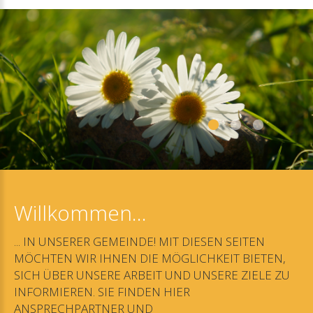
Willkommen...
...
IN
UNSERER
GEMEINDE!
MIT
DIESEN
SEITEN
MÖCHTEN
WIR
IHNEN
DIE
MÖGLICHKEIT
BIETEN,
SICH
ÜBER
UNSERE
ARBEIT
UND
UNSERE
ZIELE
ZU
INFORMIEREN.
SIE
FINDEN
HIER
ANSPRECHPARTNER
UND