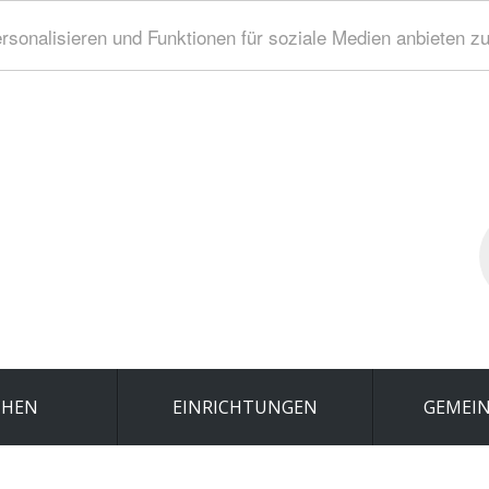
sonalisieren und Funktionen für soziale Medien anbieten z
S
..
CHEN
EINRICHTUNGEN
GEMEIN