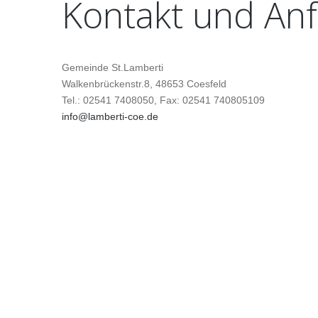
Kontakt
und
Anf
ÖFFNUNGSZEITEN PFARRBÜRO
PFARRBÜRO / SEK
GOTTESDIENSTZEITEN
SEELSORGER / PA
VIDEOÜBERTRAGUNGEN AUS ST.LAMBERTI
GREMIEN
Gemeinde St.Lamberti
KREUZGEBET IN ST. LAMBERTI - FREITAGS
SAKRISTEI / SAKRI
Walkenbrückenstr.8, 48653 Coesfeld
UM 12.00 UHR
KIRCHENMUSIKER
Tel.: 02541 7408050, Fax: 02541 740805109
PLÄNE
MESSD
info@lamberti-coe.de
VERBUNDLEITUNG 
STELLENMARKT ST. LAMBERTI
LITUR
VERWALTUNGSREF
ISK - INSTITUTIONELLES SCHUTZKONZEPT
STELLENMARKT ST.
DIGITALER MELDEKANAL -
HINWEISGEBERSYSTEM