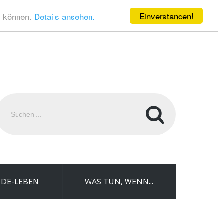
Einverstanden!
u können.
Details ansehen.
uchen
.
DE-LEBEN
WAS TUN, WENN...