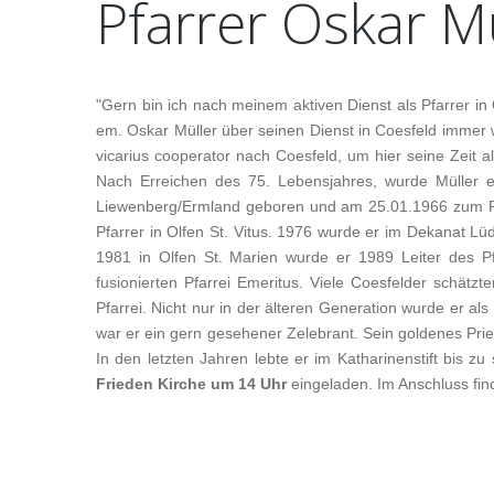
Pfarrer
Oskar
Mü
ÖFFNUNGSZEITEN PFARRBÜRO
PFARRBÜRO / SEK
GOTTESDIENSTZEITEN
SEELSORGER / PA
VIDEOÜBERTRAGUNGEN AUS ST.LAMBERTI
GREMIEN
"Gern bin ich nach meinem aktiven Dienst als Pfarrer i
KREUZGEBET IN ST. LAMBERTI - FREITAGS
SAKRISTEI / SAKRI
em. Oskar Müller über seinen Dienst in Coesfeld immer w
UM 12.00 UHR
KIRCHENMUSIKER
vicarius cooperator nach Coesfeld, um hier seine Zeit a
PLÄNE
MESSD
Nach Erreichen des 75. Lebensjahres, wurde Müller eme
VERBUNDLEITUNG 
STELLENMARKT ST. LAMBERTI
LITUR
Liewenberg/Ermland geboren und am 25.01.1966 zum Prie
VERWALTUNGSREF
Pfarrer in Olfen St. Vitus. 1976 wurde er im Dekanat Lü
ISK - INSTITUTIONELLES SCHUTZKONZEPT
STELLENMARKT ST.
1981 in Olfen St. Marien wurde er 1989 Leiter des P
DIGITALER MELDEKANAL -
fusionierten Pfarrei Emeritus. Viele Coesfelder schät
HINWEISGEBERSYSTEM
Pfarrei. Nicht nur in der älteren Generation wurde er 
war er ein gern gesehener Zelebrant. Sein goldenes Prie
In den letzten Jahren lebte er im Katharinenstift bis z
Frieden Kirche um 14 Uhr
eingeladen. Im Anschluss fin