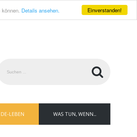
Einverstanden!
u können.
Details ansehen.
uchen
.
DE-LEBEN
WAS TUN, WENN...