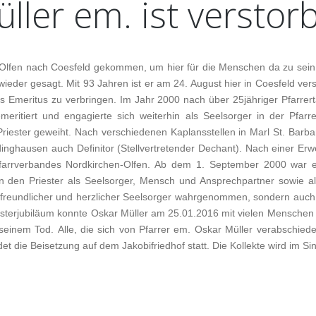
ller
em.
ist
verstor
RETÄRINNEN
INSTITUTIONELLES SCHUTZKONZEPT (ISK)
FAMILIEN
STORALTEAM
DATENSCHUTZ
SENIOREN
PFARRHEIM/BEGEGNUNGSZENTRUM
KIRCHENVORSTAND
FERIENWERK
n Olfen nach Coesfeld gekommen, um hier für die Menschen da zu sein
STANINNEN
SCHMIEDE
PFARREIRAT
JUNGE ERWACH
ieder gesagt. Mit 93 Jahren ist er am 24. August hier in Coesfeld vers
KINDERGÄRTEN
GRUPPEN UND 
VE
ls Emeritus zu verbringen. Im Jahr 2000 nach über 25jähriger Pfarrertä
IENER PLÄNE
ritiert und engagierte sich weiterhin als Seelsorger in der Pfarr
DER KINDERGÄRTEN
CARITAS NETZWERK
KFD - KATH.
ST
LE
GIEHELFER PLÄNE
FRAUENGEMEIN
ster geweiht. Nach verschiedenen Kaplansstellen in Marl St. Barba
ERENT
SOZIALBÜRO
ST
OF
DEUTSCHLAND
dinghausen auch Definitor (Stellvertretender Dechant). Nach einer Er
 LAMBERTI
MÖBELLADEN
ST
HA
farrverbandes Nordkirchen-Olfen. Ab dem 1. September 2000 war er
KIRCHENMUSIK
zten den Priester als Seelsorger, Mensch und Ansprechpartner sowie a
DER COESFELDER KREUZWEG
MA
CA
KR
MESSDIENER
als freundlicher und herzlicher Seelsorger wahrgenommen, sondern auc
UN
FRIEDHÖFE
LI
CA
PFADFINDER
sterjubiläum konnte Oskar Müller am 25.01.2016 mit vielen Menschen i
u seinem Tod. Alle, die sich von Pfarrer em. Oskar Müller verabschie
FLÜCHTLINGSINITIATIVE
PARTNERGEME
det die Beisetzung auf dem Jakobifriedhof statt. Die Kollekte wird im S
KOLPING
SCHÜTZENBRUD
VEREINE