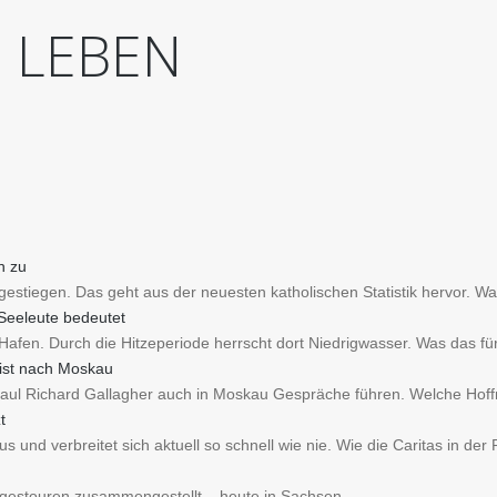
D
LEBEN
h zu
estiegen. Das geht aus der neuesten katholischen Statistik hervor. Wa
 Seeleute bedeutet
Hafen. Durch die Hitzeperiode herrscht dort Niedrigwasser. Was das fü
eist nach Moskau
Paul Richard Gallagher auch in Moskau Gespräche führen. Welche Hoff
t
 und verbreitet sich aktuell so schnell wie nie. Wie die Caritas in der 
agestouren zusammengestellt – heute in Sachsen.