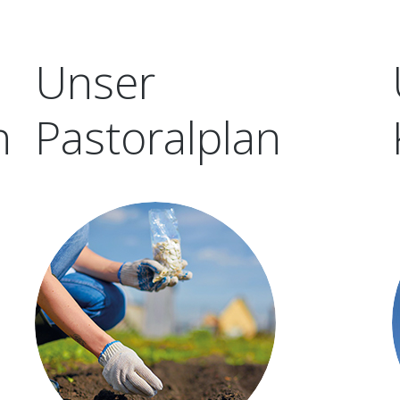
EHRENAMT
ARCHIV
Unser
n
Pastoralplan