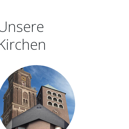
ST. LAMBERTUS-
...ICH DAS SAKRAMENT DER
SCHÜTZENBRUDERSCHAFT GAUPEL
KRANKENSALBUNG EMPFANGEN/FÜR
SCHÜTZENVEREIN COESFELDER BERG
Unsere
JEMANDEN ERBITTEN MÖCHTE
SCHÜTZENVEREIN KALKSBECK
...EIN MENSCH GESTORBEN IST
Kirchen
SCHÜTZENVEREIN ST. GEORG, HARLE