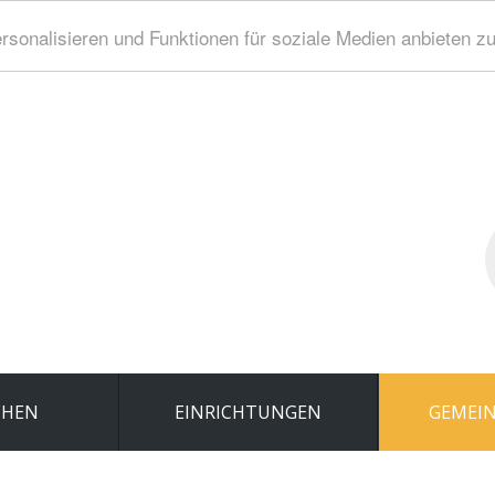
sonalisieren und Funktionen für soziale Medien anbieten z
S
..
CHEN
EINRICHTUNGEN
GEMEIN