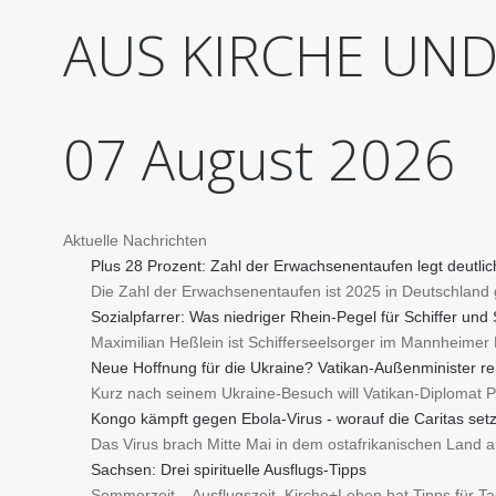
AUS
KIRCHE
UN
07
August
2026
Aktuelle Nachrichten
Plus 28 Prozent: Zahl der Erwachsenentaufen legt deutlic
Die Zahl der Erwachsenentaufen ist 2025 in Deutschland g
Sozialpfarrer: Was niedriger Rhein-Pegel für Schiffer und
Maximilian Heßlein ist Schifferseelsorger im Mannheimer 
Neue Hoffnung für die Ukraine? Vatikan-Außenminister r
Kurz nach seinem Ukraine-Besuch will Vatikan-Diplomat 
Kongo kämpft gegen Ebola-Virus - worauf die Caritas setz
Das Virus brach Mitte Mai in dem ostafrikanischen Land aus
Sachsen: Drei spirituelle Ausflugs-Tipps
Sommerzeit – Ausflugszeit. Kirche+Leben hat Tipps für T