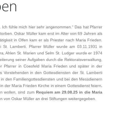
ben
...MEIN KIND GETAUFT WERDEN SOLL
GOTTESDIENSTE
...ICH GETAUFT WERDEN MÖCHTE
FAMILIENKREISE
...MEIN KIND ZUR ERSTKOMMUNION
GEHEN SOLL
. Ich fühle mich hier sehr angenommen.“ Das hat Pfarrer
SENE
torben. Oskar Müller kam erst im Alter von 69 Jahren als
...ICH GEFIRMT WERDEN MÖCHTE
VERBÄNDE
RBUNDLEITUNG
tigkeit in Olfen kam er als Priester nach Maria Frieden.
...ICH DER KATHOLISCHEN KIRCHE
ei St. Lamberti. Pfarrer Müller wurde am 03.11.1931 in
ELLENMARKT KINDERGARTEN
ITUNGSTEAM
BEITRETEN MÖCHTE
SCHAFT
ra, Ahlen St. Marien und Selm St. Ludger wurde er 1974
. JAKOBI KINDERGARTEN
FENE TÜR
S
...WIR HEIRATEN MÖCHTEN
weiterung seiner Aufgaben durch die Rektoratsverwaltung,
. LAMBERTI KINDERGARTEN
USSAMMLUNG
 Pfarrer in Coesfeld Maria Frieden und später in der
...WIR EIN EHEJUBILÄUM FEIERN
KIRCHENMUSIKER
ls Vorstehenden in den Gottesdiensten der St. Lamberti
RIA FRIEDEN KINDERGARTEN
RITAS-KONFERENZ
EUZWEGE IN ST. LAMBERTI ALS BILD-
KREUZWEGE
... ICH EINEN VERTRAULICHEN ODER
CHÖRE
h in den Familiengottesdiensten und bei den Messdienern
D WORTDATEIEN
ANONYMEN HINWEIS GEBEN MÖCHTE
EBFRAUEN KINDERGARTEN
RITASNETZWERKMOBIL
VERANSTALTUNGEN
n der Maria Frieden Kirche in einem Gottesdienst feiern
.
...WIR IN EINE KRISE IN DER
den wollen, sind zum
Requiem am 29.08.25 in die Maria
INDEN
PARTNERSCHAFT/FAMILIE GERATEN SIND
inn von Oskar Müller an drei Stiftungen weitergegeben.
...ICH MICH IN EINER SCHWIERIGEN
LEBENSLAGE BEFINDE
ERSCHAFTEN- UND
ANTONINER SCHÜTZEN
...ICH DIE HAUSKOMMUNION BEKOMMEN
SCHÜTZENVEREIN BRINK E.V.
MÖCHTE