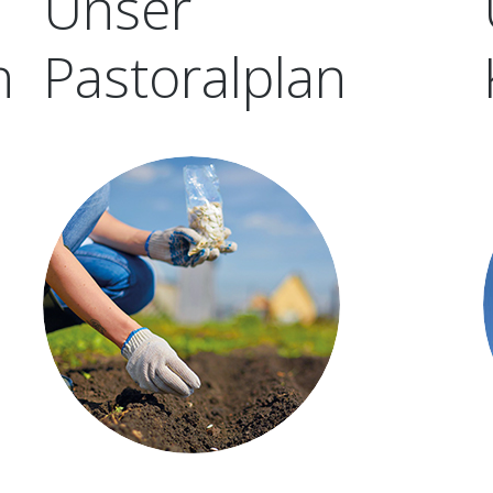
Unser
EHRENAMT
ARCHIV
n
Pastoralplan