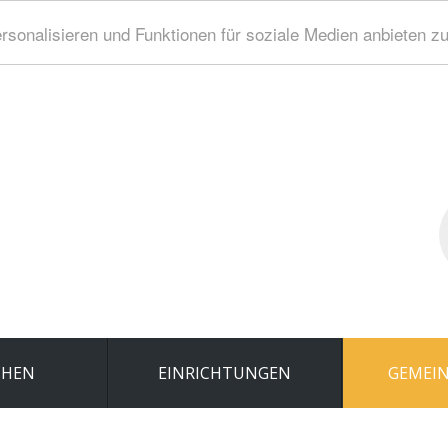
sonalisieren und Funktionen für soziale Medien anbieten z
S
..
CHEN
EINRICHTUNGEN
GEMEIN