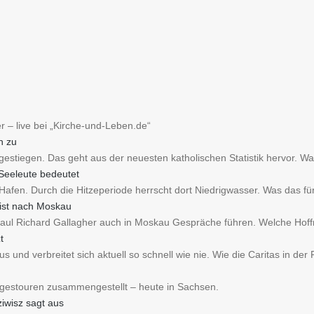
er – live bei „Kirche-und-Leben.de“
h zu
estiegen. Das geht aus der neuesten katholischen Statistik hervor. Wa
 Seeleute bedeutet
Hafen. Durch die Hitzeperiode herrscht dort Niedrigwasser. Was das fü
eist nach Moskau
Paul Richard Gallagher auch in Moskau Gespräche führen. Welche Hoff
t
 und verbreitet sich aktuell so schnell wie nie. Wie die Caritas in der 
agestouren zusammengestellt – heute in Sachsen.
iwisz sagt aus