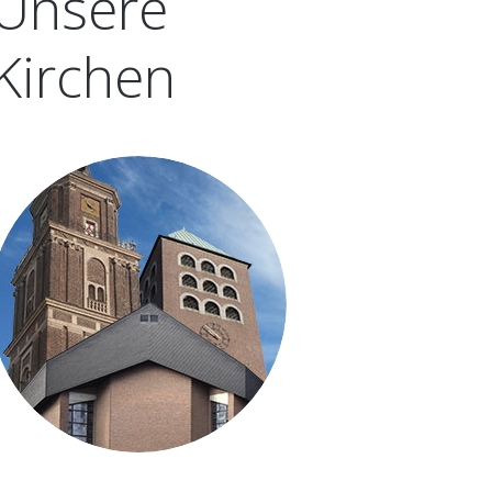
Unsere
ST. LAMBERTUS-
...ICH DAS SAKRAMENT DER
SCHÜTZENBRUDERSCHAFT GAUPEL
Kirchen
KRANKENSALBUNG EMPFANGEN/FÜR
SCHÜTZENVEREIN COESFELDER BERG
JEMANDEN ERBITTEN MÖCHTE
SCHÜTZENVEREIN KALKSBECK
...EIN MENSCH GESTORBEN IST
SCHÜTZENVEREIN ST. GEORG, HARLE