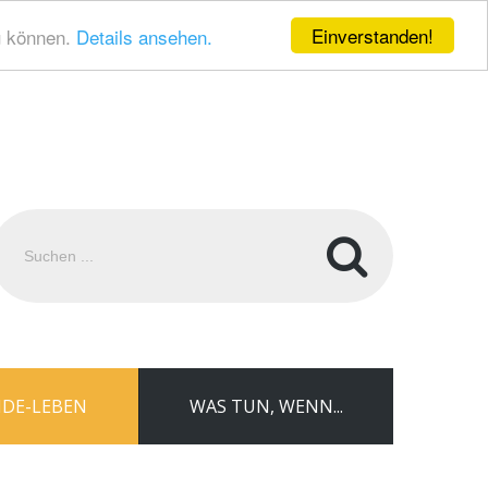
Einverstanden!
u können.
Details ansehen.
uchen
.
DE-LEBEN
WAS TUN, WENN...