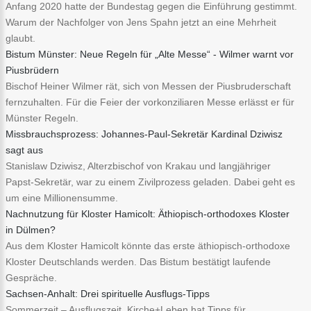
Anfang 2020 hatte der Bundestag gegen die Einführung gestimmt.
Warum der Nachfolger von Jens Spahn jetzt an eine Mehrheit
glaubt.
Bistum Münster: Neue Regeln für „Alte Messe“ - Wilmer warnt vor
Piusbrüdern
Bischof Heiner Wilmer rät, sich von Messen der Piusbruderschaft
fernzuhalten. Für die Feier der vorkonziliaren Messe erlässt er für
Münster Regeln.
Missbrauchsprozess: Johannes-Paul-Sekretär Kardinal Dziwisz
sagt aus
Stanislaw Dziwisz, Alterzbischof von Krakau und langjähriger
Papst-Sekretär, war zu einem Zivilprozess geladen. Dabei geht es
um eine Millionensumme.
Nachnutzung für Kloster Hamicolt: Äthiopisch-orthodoxes Kloster
in Dülmen?
Aus dem Kloster Hamicolt könnte das erste äthiopisch-orthodoxe
Kloster Deutschlands werden. Das Bistum bestätigt laufende
Gespräche.
Sachsen-Anhalt: Drei spirituelle Ausflugs-Tipps
Sommerzeit – Ausflugszeit. Kirche+Leben hat Tipps für